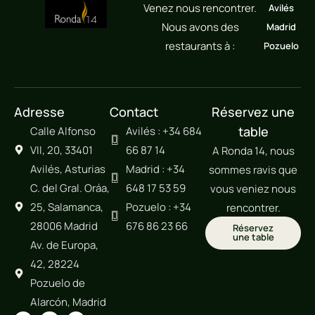
Venez nous rencontrer.
Avilés
Nous avons des
Madrid
restaurants à :
Pozuelo
Adresse
Contact
Réservez une
table
Calle Alfonso
Avilés : +34 684
VII, 20, 33401
66 87 14
A Ronda 14, nous
Avilés, Asturias
Madrid : +34
sommes ravis que
C. del Gral. Oráa,
648 17 53 59
vous veniez nous
25, Salamanca,
Pozuelo : +34
rencontrer.
28006 Madrid
676 86 23 66
Réservez
une table
Av. de Europa,
42, 28224
Pozuelo de
Alarcón, Madrid