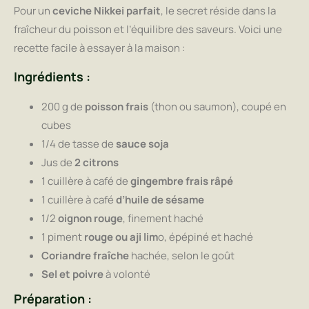
Pour un
ceviche Nikkei parfait
, le secret réside dans la
fraîcheur du poisson et l’équilibre des saveurs. Voici une
recette facile à essayer à la maison :
Ingrédients :
200 g de
poisson frais
(thon ou saumon), coupé en
cubes
1/4 de tasse de
sauce soja
Jus de
2 citrons
1 cuillère à café de
gingembre frais râpé
1 cuillère à café
d’huile de sésame
1/2
oignon rouge
, finement haché
1 piment
rouge ou aji lim
o, épépiné et haché
Coriandre fraîche
hachée, selon le goût
Sel et poivre
à volonté
Préparation :