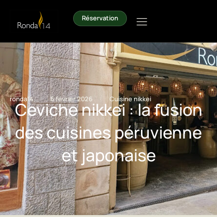
Réservation
/
/
ronda14
6 février 2026
Cuisine nikkei
Ceviche nikkei : la fusion
des cuisines péruvienne
et japonaise