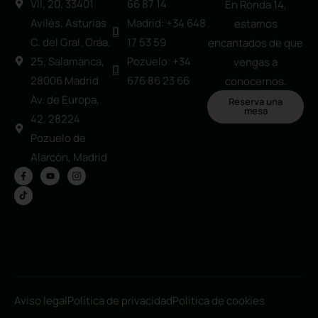
mesa
Calle Alfonso
Avilés: +34 684
VII, 20, 33401
66 87 14
En Ronda 14,
Avilés, Asturias
Madrid: +34 648
estamos
C. del Gral. Oráa,
17 53 59
encantados de que
25, Salamanca,
Pozuelo: +34
vengas a
28006 Madrid
676 86 23 66
conocernos.
Av. de Europa,
Reserva una
mesa
42, 28224
Pozuelo de
Alarcón, Madrid