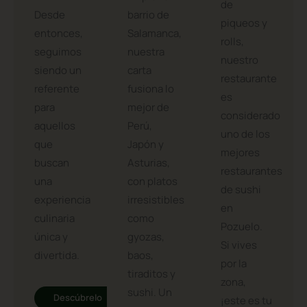
selección
peruana.
En pleno
de
Desde
barrio de
piqueos y
entonces,
Salamanca,
rolls,
seguimos
nuestra
nuestro
siendo un
carta
restaurante
referente
fusiona lo
es
para
mejor de
considerado
aquellos
Perú,
uno de los
que
Japón y
mejores
buscan
Asturias,
restaurantes
una
con platos
de sushi
experiencia
irresistibles
en
culinaria
como
Pozuelo.
única y
gyozas,
Si vives
divertida.
baos,
por la
tiraditos y