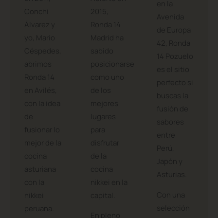
Avilés
Madrid
Ubicado
En 2011,
Abierto en
en la
Conchi
2015,
Avenida
Álvarez y
Ronda 14
de Europa
yo, Mario
Madrid ha
42, Ronda
Céspedes,
sabido
14 Pozuelo
abrimos
posicionarse
es el sitio
Ronda 14
como uno
perfecto si
en Avilés,
de los
buscas la
con la idea
mejores
fusión de
de
lugares
sabores
fusionar lo
para
entre
mejor de la
disfrutar
Perú,
cocina
de la
Japón y
asturiana
cocina
Asturias.
con la
nikkei en la
Con una
nikkei
capital.