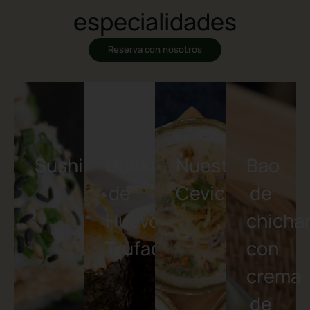
Descubre nuestras
especialidades
Reserva con nosotros
Sushi
Gunkan
Nuestros
Bao
de
Ceviches
de
Huevo
chicha
Trufado
con
crema