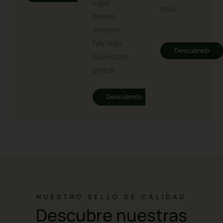
zona,
sushi. Un
Descúbrelo
¡este es tu
lugar
sitio!
donde
siempre
hay algo
Descúbrelo
nuevo por
probar.
Descúbrelo
NUESTRO SELLO DE CALIDAD