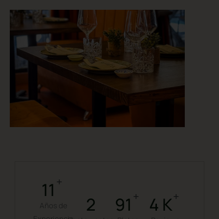
+
13
+
4.5
K
3
100
Años de
Experiencia