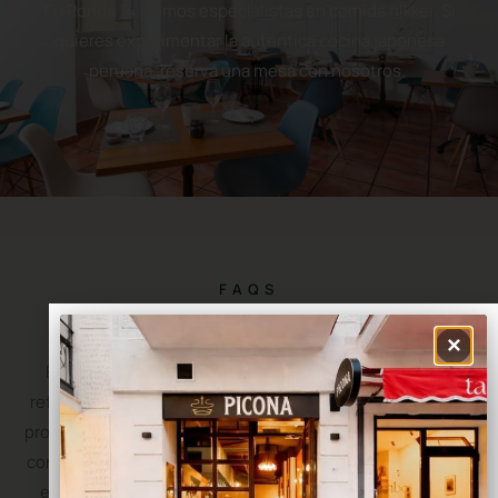
Reserva una mesa
En Ronda 14, somos especialistas en comida nikkei. Si
quieres experimentar la auténtica cocina japonesa
peruana, reserva una mesa con nosotros.
FAQS
✕
Preguntas Frecuentes
En
Ronda 14
te invitamos a vivir una forma divertida y
refinada de sumergirte en esta fusión gastronómica. Una
propuesta gastronómica accesible, pero a la vez profunda,