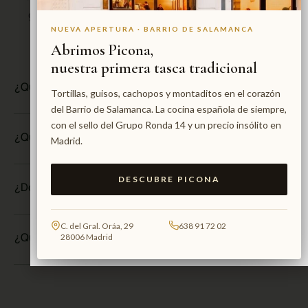
con un verdadero culto al producto, garantizando siempre
el mejor sabor en cada fondo, salsa e ingrediente.
A
lta
NUEVA APERTURA · BARRIO DE SALAMANCA
gastronomía
creada para que disfrutes cada bocado.
Abrimos Picona,
nuestra primera tasca tradicional
Reserva una mesa
Tortillas, guisos, cachopos y montaditos en el corazón
del Barrio de Salamanca. La cocina española de siempre,
¿Qué quiere decir cocina nikkei?
con el sello del Grupo Ronda 14 y un precio insólito en
Madrid.
¿Qué significa la palabra nikkei?
DESCUBRE PICONA
¿Dónde nace la comida nikkei?
C. del Gral. Oráa, 29
638 91 72 02
28006 Madrid
¿Qué es la experiencia nikkei?