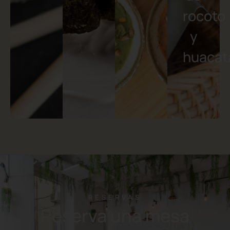
de
rocoto
y
huacat
RESERVAS