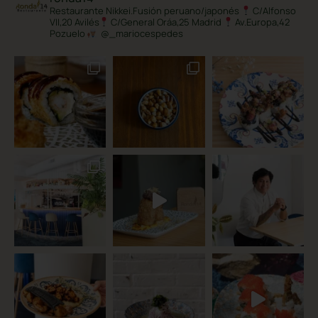
ronda14
Restaurante Nikkei.Fusión peruano/japonés
C/Alfonso
VII,20 Avilés
C/General Oráa,25 Madrid
Av.Europa,42
Pozuelo
@_mariocespedes