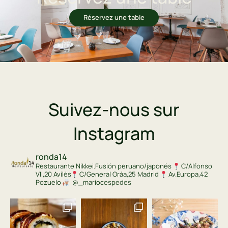
Réservez une table
Suivez-nous sur
Instagram
ronda14
Restaurante Nikkei.Fusión peruano/japonés
C/Alfonso
VII,20 Avilés
C/General Oráa,25 Madrid
Av.Europa,42
Pozuelo
@_mariocespedes