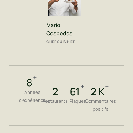
Mario
Céspedes
CHEF CUISINIER
+
11
+
+
3
91
4
K
Années
d'expérience
Restaurants
Plaques
Commentaires
positifs