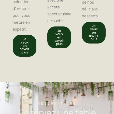
avec une
sélection
de nos
variété
d’entrées
délicieux
spectaculaire
pour vous
desserts.
de sushis.
mettre en
Je
appétit.
veux
Je
en
veux
savoir
en
Je
plus
savoir
veux
plus
en
savoir
plus
RÉSERVATIONS
Réservez une table