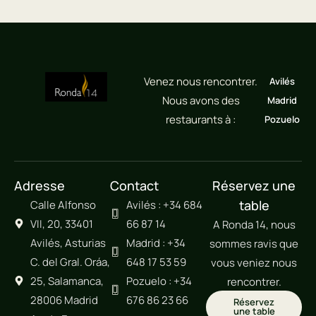
Venez nous rencontrer.
Avilés
Nous avons des
Madrid
restaurants à :
Pozuelo
Adresse
Contact
Réservez une
table
Calle Alfonso
Avilés : +34 684
VII, 20, 33401
66 87 14
A Ronda 14, nous
Avilés, Asturias
Madrid : +34
sommes ravis que
C. del Gral. Oráa,
648 17 53 59
vous veniez nous
25, Salamanca,
Pozuelo : +34
rencontrer.
28006 Madrid
676 86 23 66
Réservez
une table