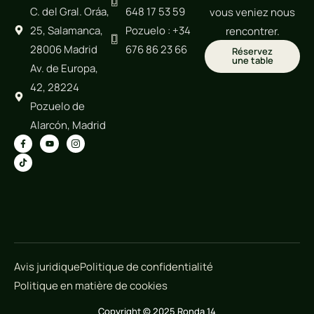
C. del Gral. Oráa,
648 17 53 59
vous veniez nous
25, Salamanca,
Pozuelo : +34
rencontrer.
28006 Madrid
676 86 23 66
Réservez
une table
Av. de Europa,
42, 28224
Pozuelo de
Alarcón, Madrid
Avis juridique
Politique de confidentialité
Politique en matière de cookies
Copyright © 2025 Ronda 14