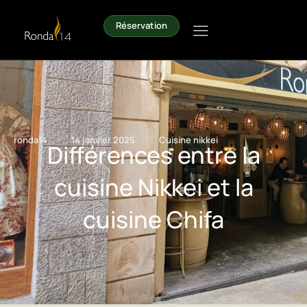
Réservation
/
/
ronda14
14 janvier 2025
Cuisine nikkei
Différences entre la
cuisine Nikkei et la
cuisine Chifa