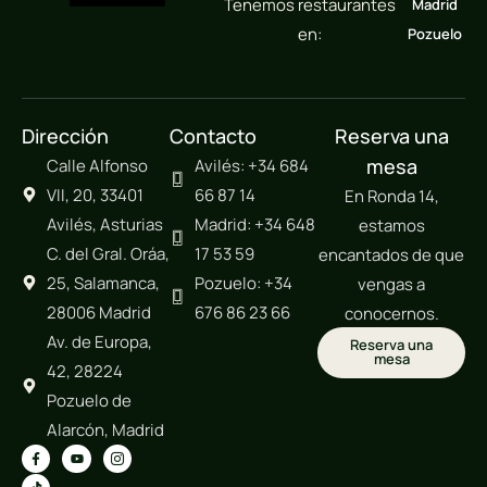
Tenemos restaurantes
Madrid
en:
Pozuelo
Dirección
Contacto
Reserva una
mesa
Calle Alfonso
Avilés: +34 684
VII, 20, 33401
66 87 14
En Ronda 14,
Avilés, Asturias
Madrid: +34 648
estamos
C. del Gral. Oráa,
17 53 59
encantados de que
25, Salamanca,
Pozuelo: +34
vengas a
28006 Madrid
676 86 23 66
conocernos.
Av. de Europa,
Reserva una
mesa
42, 28224
Pozuelo de
Alarcón, Madrid