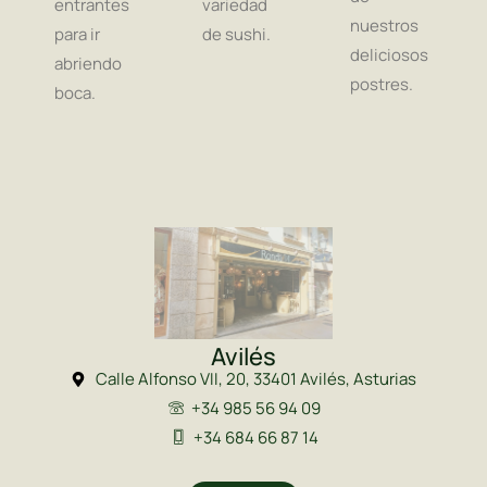
entrantes
variedad
nuestros
para ir
de sushi.
deliciosos
abriendo
postres.
boca.
Avilés
Calle Alfonso VII, 20, 33401 Avilés, Asturias
+34 985 56 94 09
+34 684 66 87 14