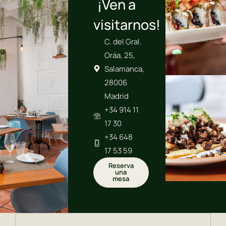
¡Ven a
visitarnos!
C. del Gral.
Oráa, 25,
Salamanca,
28006
Madrid
+34 914 11
17 30
+34 648
17 53 59
Reserva
una
mesa