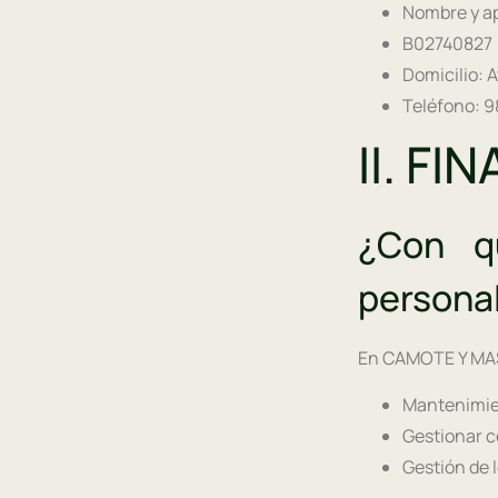
Nombre y ape
B02740827
Domicilio: A
Teléfono: 9
II. FI
¿Con qu
persona
En CAMOTE Y MASH
Mantenimien
Gestionar c
Gestión de 