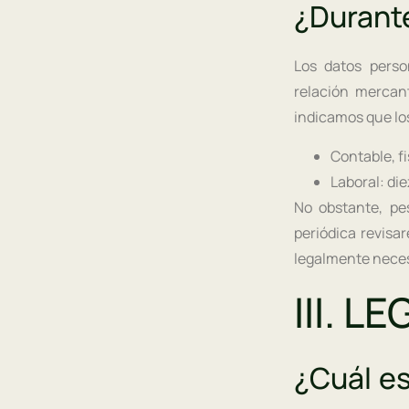
¿Durant
Los datos pers
relación mercan
indicamos que lo
Contable, fi
Laboral: die
No obstante, pe
periódica revisa
legalmente neces
III. L
¿Cuál es