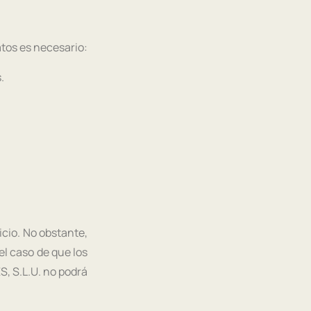
atos es necesario:
.
icio. No obstante,
el caso de que los
S, S.L.U. no podrá