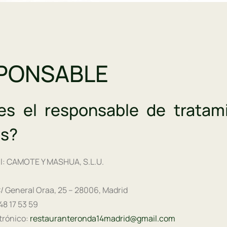
SPONSABLE
es el responsable de tratam
os?
al: CAMOTE Y MASHUA, S.L.U.
C/ General Oraa, 25 – 28006, Madrid
48 17 53 59
trónico:
restauranteronda14madrid@gmail.com