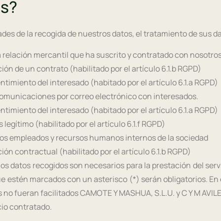
os?
ades de la recogida de nuestros datos, el tratamiento de sus d
a relación mercantil que ha suscrito y contratado con nosotros
ión de un contrato (habilitado por el artículo 6.1.b RGPD)
timiento del interesado (habitado por el artículo 6.1.a RGPD)
omunicaciones por correo electrónico con interesados.
timiento del interesado (habitado por el artículo 6.1.a RGPD)
s legítimo (habilitado por el artículo 6.1.f RGPD)
los empleados y recursos humanos internos de la sociedad
ión contractual (habilitado por el artículo 6.1.b RGPD)
os datos recogidos son necesarios para la prestación del serv
e estén marcados con un asterisco (*) serán obligatorios. En 
s no fueran facilitados CAMOTE Y MASHUA, S.L.U. y C Y M AVILE
cio contratado.