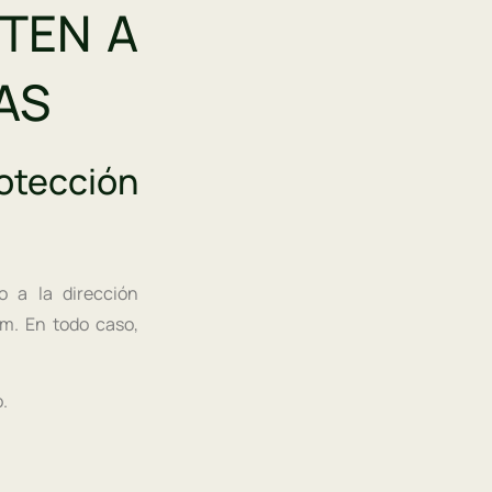
STEN A
AS
otección
o a la dirección
m. En todo caso,
.