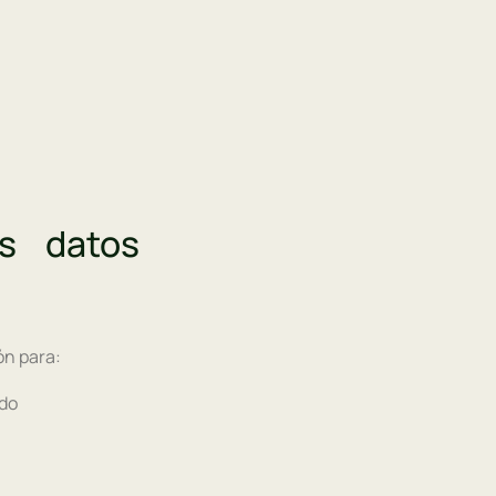
us datos
ón para:
ado