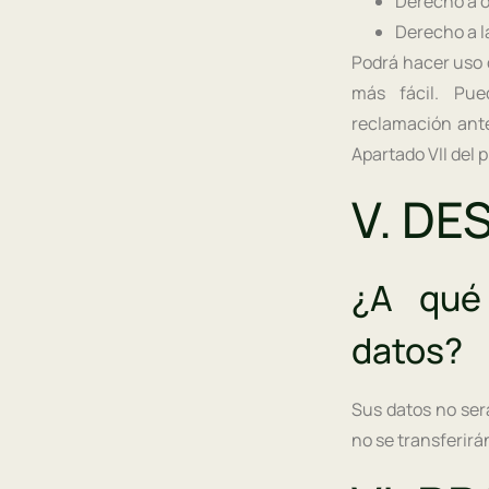
Derecho a o
Derecho a la
Podrá hacer uso 
más fácil. Pu
reclamación ante
Apartado VII del
V. DE
¿A qué 
datos?
Sus datos no ser
no se transferirá