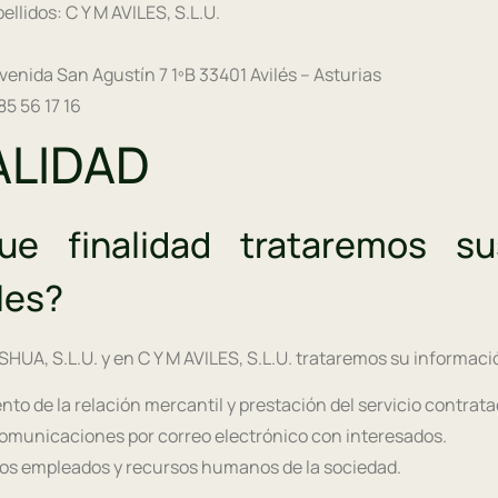
llidos: C Y M AVILES, S.L.U.
venida San Agustín 7 1ºB 33401 Avilés – Asturias
85 56 17 16
NALIDAD
e finalidad trataremos s
les?
UA, S.L.U. y en C Y M AVILES, S.L.U. trataremos su informaci
to de la relación mercantil y prestación del servicio contrat
omunicaciones por correo electrónico con interesados.
los empleados y recursos humanos de la sociedad.