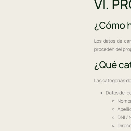
VI. P
¿Cómo h
Los datos de car
proceden del pro
¿Qué ca
Las categorías de
Datos de id
Nomb
Apelli
DNI / 
Direcc