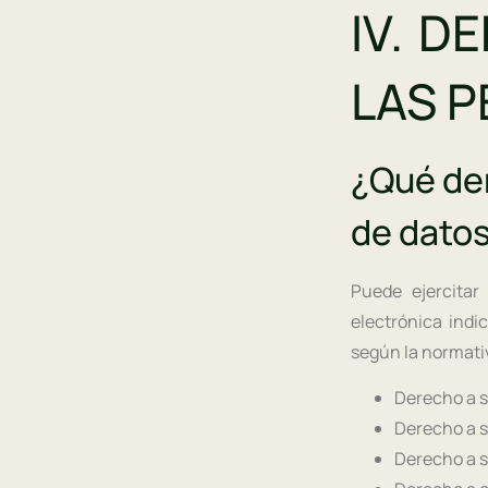
IV. D
LAS 
¿Qué de
de dato
Puede ejercitar
electrónica ind
según la normativ
Derecho a so
Derecho a so
Derecho a so