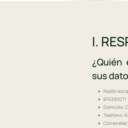
I. RE
¿Quién 
sus dat
Razón soci
B74390071
Domicilio: 
Teléfono: 6
Correo elec