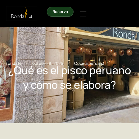
Reserva
/
/
ronda14
octubre 8, 2025
Cocina peruana
¿Qué es el pisco peruano
y cómo se elabora?