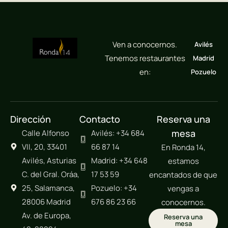
Ven a conocernos.
Avilés
Tenemos restaurantes
Madrid
en:
Pozuelo
Dirección
Contacto
Reserva una
mesa
Calle Alfonso
Avilés: +34 684
VII, 20, 33401
66 87 14
En Ronda 14,
Avilés, Asturias
Madrid: +34 648
estamos
C. del Gral. Oráa,
17 53 59
encantados de que
25, Salamanca,
Pozuelo: +34
vengas a
28006 Madrid
676 86 23 66
conocernos.
Av. de Europa,
Reserva una
mesa