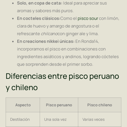
Solo, en copa de cata:
Ideal para apreciar sus
aromas y sabores más puros.
En cocteles clásicos:
Como el
pisco sour
con limón,
clara de huevo y amargo de angostura o el
refrescante
chilcano
con ginger ale y lima.
En creaciones nikkei únicas:
En Ronda14,
incorporamos el pisco en combinaciones con
ingredientes asiáticos y andinos, logrando cócteles
que sorprenden desde el primer sorbo.
Diferencias entre pisco peruano
y chileno
Aspecto
Pisco peruano
Pisco chileno
Destilación
Una sola vez
Varias veces