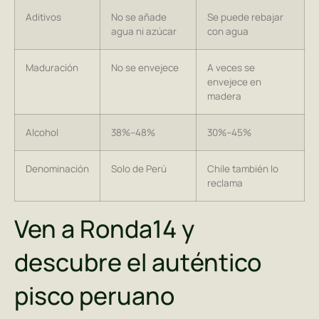
Aditivos
No se añade
Se puede rebajar
agua ni azúcar
con agua
Maduración
No se envejece
A veces se
envejece en
madera
Alcohol
38%–48%
30%–45%
Denominación
Solo de Perú
Chile también lo
reclama
Ven a Ronda14 y
descubre el auténtico
pisco peruano